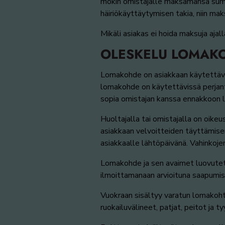
mökin omistajalle maksamansa summ
häiriökäyttäytymisen takia, niin mak
Mikäli asiakas ei hoida maksuja ajal
OLESKELU LOMAK
Lomakohde on asiakkaan käytettävi
lomakohde on käytettävissä perjant
sopia omistajan kanssa ennakkoon 
Huoltajalla tai omistajalla on oi
asiakkaan velvoitteiden täyttämise
asiakkaalle lähtöpäivänä. Vahinkoj
Lomakohde ja sen avaimet luovutetaa
ilmoittamanaan arvioituna saapumis
Vuokraan sisältyy varatun lomakohte
ruokailuvälineet, patjat, peitot ja t