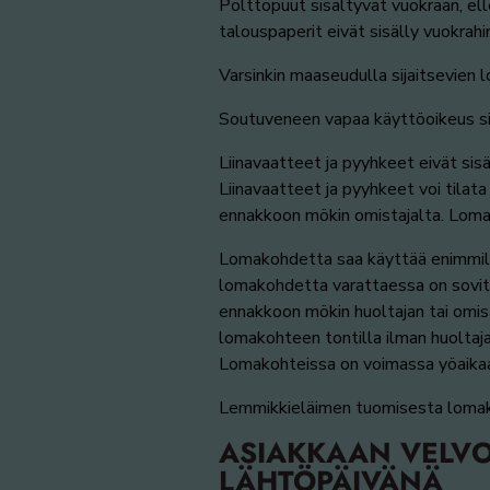
Polttopuut sisältyvät vuokraan, el
talouspaperit eivät sisälly vuokrahi
Varsinkin maaseudulla sijaitsevien l
Soutuveneen vapaa käyttöoikeus sis
Liinavaatteet ja pyyhkeet eivät sis
Liinavaatteet ja pyyhkeet voi tilat
ennakkoon mökin omistajalta. Lomak
Lomakohdetta saa käyttää enimmill
lomakohdetta varattaessa on sovittu.
ennakkoon mökin huoltajan tai omist
lomakohteen tontilla ilman huoltajan
Lomakohteissa on voimassa yöaikaan 
Lemmikkieläimen tuomisesta lomak
ASIAKKAAN VELVO
LÄHTÖPÄIVÄNÄ