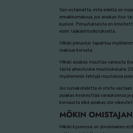
Sen estämättä, mitä edellä on mää
ennakkomaksua, jos asiakas itse ta
kuolee. Peruutuksesta on ilmoitetta
esim. lääkärintodistuksella.
Mikäli peruutus tapahtuu myöhemmin
maksua korvata.
Mikäli asiakas muuttaa varausta (lo
tästä aiheutuvina muutoskuluina 20
myöhemmin tehtyjä muutoksia pidet
Jos lomakohdetta ei oteta vastaan 
asiakas keskeyttää varauksensa ja 
korvausta eikä asiakas ole oikeute
MÖKIN OMISTAJAN
Mikäli kyseessä on ylivoimainen est