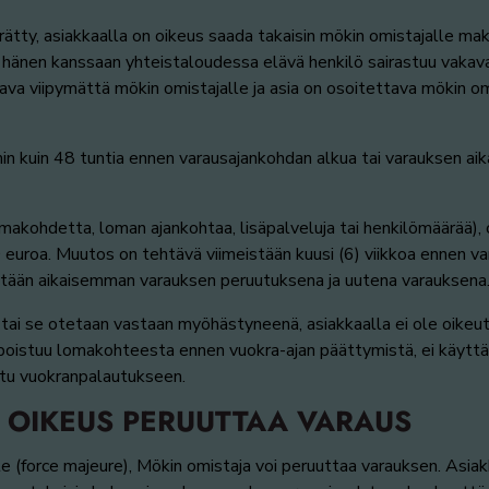
rätty, asiakkaalla on oikeus saada takaisin mökin omistajalle
i hänen kanssaan yhteistaloudessa elävä henkilö sairastuu vakav
va viipymättä mökin omistajalle ja asia on osoitettava mökin omi
 kuin 48 tuntia ennen varausajankohdan alkua tai varauksen aik
makohdetta, loman ajankohtaa, lisäpalveluja tai henkilömäärää), 
 euroa. Muutos on tehtävä viimeistään kuusi (6) viikkoa ennen v
ään aikaisemman varauksen peruutuksena ja uutena varauksena
tai se otetaan vastaan myöhästyneenä, asiakkaalla ei ole oikeu
poistuu lomakohteesta ennen vuokra-ajan päättymistä, ei käytt
ttu vuokranpalautukseen.
 OIKEUS PERUUTTAA VARAUS
e (force majeure), Mökin omistaja voi peruuttaa varauksen. Asiak