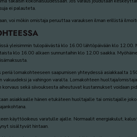
a takaisin kokonaisuudessaan. Jos varaus joudutaan keskeyttä
suja ei palauteta.
laan, voi mökin omistaja peruuttaa varauksen ilman erillistä ilmoit
OHTEESSA
ssä yleisimmin tulopäivästä klo 16.00 lähtöpäivään klo 12.00. 
aista klo 16.00 alkaen sunnuntaihin klo 12.00 saakka. Myöhäin
lisämaksusta.
keus periä lomakohteeseen saapumisen yhteydessä asiakkaalta 1
n vakuudeksi ja vahingon varalta. Lomakohteen huoltaja/omista
en korvaus sekä siivouksesta aiheutuvat kustannukset voidaan p
n asiakkaalle hänen etukäteen huoltajalle tai omistajalle joko pu
ajankohtana.
en käyttöoikeus varatulle ajalle. Normaalit energiakulut, kaluste
yynyt sisältyvät hintaan.