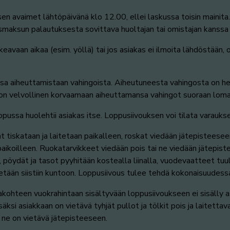
n avaimet lähtöpäivänä klo 12.00, ellei laskussa toisin mainita.
smaksun palautuksesta sovittava huoltajan tai omistajan kanssa 
eavaan aikaa (esim. yöllä) tai jos asiakas ei ilmoita lähdöstään, o
a aiheuttamistaan vahingoista. Aiheutuneesta vahingosta on he
s on velvollinen korvaamaan aiheuttamansa vahingot suoraan lomak
ussa huolehtii asiakas itse. Loppusiivouksen voi tilata varauks
 tiskataan ja laitetaan paikalleen, roskat viedään jätepisteeseen
aikoilleen. Ruokatarvikkeet viedään pois tai ne viedään jätepist
, pöydät ja tasot pyyhitään kostealla liinalla, vuodevaatteet t
jätetään siistiin kuntoon. Loppusiivous tulee tehdä kokonaisuudes
kohteen vuokrahintaan sisältyvään loppusiivoukseen ei sisälly as
Lisäksi asiakkaan on vietävä tyhjät pullot ja tölkit pois ja laitetta
 ne on vietävä jätepisteeseen.