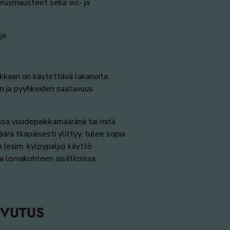
perusmausteet sekä wc- ja
ja.
akkaan on käytettävä lakanoita.
en ja pyyhkeiden saatavuus
ssa vuodepaikkamääränä tai mitä
rä tilapäisesti ylittyy, tulee sopia
 (esim. kylpypalju) käyttö
sa lomakohteen sisätiloissa.
OVUTUS