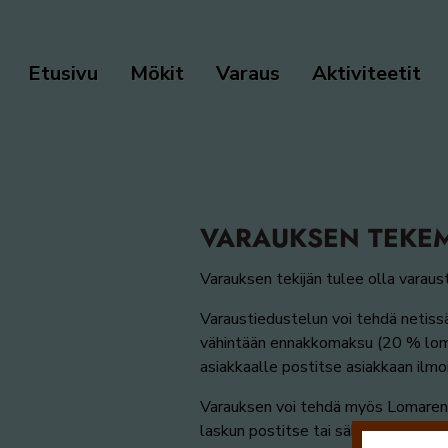
Etusivu
Mökit
Varaus
Aktiviteetit
VARAUKSEN TEKEM
Varauksen tekijän tulee olla varaus
Varaustiedustelun voi tehdä netiss
vähintään ennakkomaksu (20 % lom
asiakkaalle postitse asiakkaan ilm
Varauksen voi tehdä myös Lomarenka
laskun postitse tai sähköpostilla.