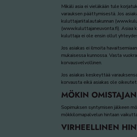
Mikäli asia ei vieläkään tule korjat
varauksen päättymisestä. Jos asiaka
kuluttajariitalautakunnan (www.kulu
(www.kuluttajaneuvonta.fi). Asiaa k
kuluttaja ei ole ensin ollut yhteyd
Jos asiakas ei ilmoita havaitsemiaa
mukaisessa kunnossa. Vasta vuokra-a
korvausvelvollinen.
Jos asiakas keskeyttää varauksensa
korvausta eikä asiakas ole oikeute
MÖKIN OMISTAJAN
Sopimuksen syntymisen jälkeen mökin
mökkilomapalvelun hintaan vaikutta
VIRHEELLINEN HIN