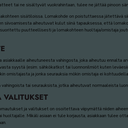
atteet tai ne sisältyvät vuokrahintaan, tulee ne jättää pinoon sä
makohteen sisätiloissa. Lomakohde on poistuttaessa jätettävä sii
siivoamisesta aiheutuvat kulut siinä tapauksessa, että lomakoh
n suoritettu puutteellisesti ja lomakohteen huoltaja/omistaja jou
TE
ta asiakkaalle aiheutuneesta vahingosta, joka aiheutuu ennalta 
asta syystä (esim. sähkökatkot tai luonnonilmiöt kuten leväesiint
kin omistajasta ja jonka seurauksia mökin omistaja ei kohtuudella
ahingoista tai seurauksista, jotka aiheutuvat normaaleista luon
 VALITUKSET
mautukset ja valitukset on osoitettava viipymättä niiden aiheen
huoltajalle. Mikäli asiaan ei tule korjausta, asiakkaan tulee otta
an.