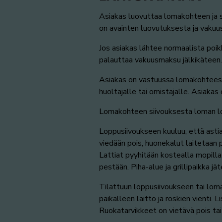
Asiakas luovuttaa lomakohteen ja se
on avainten luovutuksesta ja vakuu
Jos asiakas lähtee normaalista poikk
palauttaa vakuusmaksu jälkikäteen.
Asiakas on vastuussa lomakohteess
huoltajalle tai omistajalle. Asiaka
Lomakohteen siivouksesta loman lop
Loppusiivoukseen kuuluu, että astiat
viedään pois, huonekalut laitetaan p
Lattiat pyyhitään kostealla mopilla
pestään. Piha-alue ja grillipaikka 
Tilattuun loppusiivoukseen tai loma
paikalleen laitto ja roskien vienti. 
Ruokatarvikkeet on vietävä pois tai