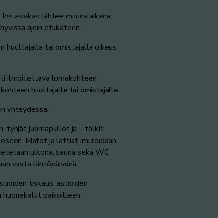
 Jos asiakas lähtee muuna aikana,
hyvissä ajoin etukäteen.
n huoltajalla tai omistajalla oikeus
ti ilmoitettava lomakohteen
ohteen huoltajalle tai omistajalle.
en yhteydessä.
, tyhjät juomapullot ja – tölkit
eeseen. Matot ja lattiat imuroidaan.
uuletetaan ulkona, sauna sekä WC
saan vasta lähtöpäivänä.
tioiden tiskaus, astioiden
va huonekalut paikoilleen.