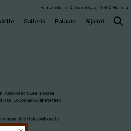
Rantalankuja 20, Vuorenkylä, 19600 Hartola
irille
Galleria
Palaute
Sijainti
in. Asiakkaan tulee maksaa
kissa. Loppulasku lähetetään
arengas lähettää asiakkaalle
×