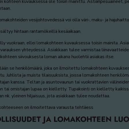
lei kohteen kuvauksessa ole toisin mainittu. Astianpesuaineet, 
ntaan.
omakohteiden vesijohtovedessä voi olla väri-, maku- ja hajuhaitto
ältyy hintaan rantamökeillä kesäaikaan.
älly vuokraan, ellei lomakohteen kuvauksessa toisin mainita. Asi
a varauksen yhteydessä. Asiakkaan tulee varmistaa liinavaatteid
ohteen siivouksesta loman aikana huolehtii asiakas itse.
ään se henkilömäärä, joka on ilmoitettu lomakohteen kuvaukse
 Juhlista ja muista tilaisuuksista, joissa lomakohteen henkilömää
ajan kanssa. Teltan ja asuntovaunun tai vuokrattavien välineiden
 tai omistajan lupaa on kielletty. Tupakointi on kielletty kaikis
nk. yleinen hiljaisuus, jota asiakkaan tulee noudattaa.
ohteeseen on ilmoitettava varausta tehtäess
LLISUUDET JA LOMAKOHTEEN LU