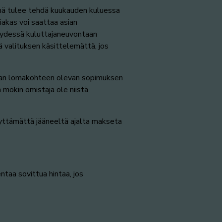
 Tämä tulee tehdä kuukauden kuluessa
akas voi saattaa asian
hteydessä kuluttajaneuvontaan
ä valituksen käsittelemättä, jos
sotaan lomakohteen olevan sopimuksen
 mökin omistaja ole niistä
yttämättä jääneeltä ajalta makseta
taa sovittua hintaa, jos