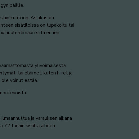
ngyn päälle.
stiin kuntoon. Asiakas on
teen sisätiloissa on tupakoitu tai
tuu huolehtimaan siitä ennen
arvaamattomasta ylivoimaisesta
ymät, tai eläimet, kuten hiiret ja
 ole voinut estää.
nonilmiöistä.
 ilmaannuttua ja varauksen aikana
a 72 tunnin sisällä aiheen