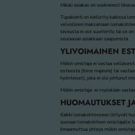
Mikäli asiakas on vuokrannut liinava
Tupakointi on kielletty kaikissa lo
velvollinen maksamaan lomakohteen 
siivousta ei ole suoritettu tai se o
seuraavan asiakkaan saapumista.
YLIVOIMAINEN ES
Mökin omistaja ei vastaa sellaises
esteestä (force majeure) tai vastaav
hyönteiset), joka ei ole johtunut mö
Mökin omistaja ei myöskään vastaa v
HUOMAUTUKSET JA
Kaikki lomakohteeseen liittyvät huo
suoraan lomakohteen omistajalle tai 
ilmaannuttua yhteys mökin omistaja