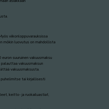
mään asiakkaan
usta.
Myös viikonloppuvarauksissa
en mökin luovutus on mahdollista
50 euron suuruinen vakuusmaksu
ja palauttaa vakuusmaksun
idättää vakuusmaksusta.
helimitse tai kirjallisesti
et, keitto- ja ruokailuastiat,