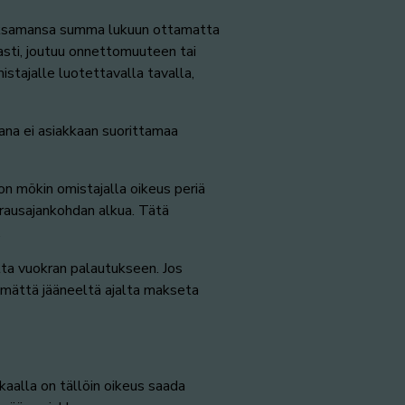
 maksamansa summa lukuun ottamatta
asti, joutuu onnettomuuteen tai
stajalle luotettavalla tavalla,
ana ei asiakkaan suorittamaa
on mökin omistajalla oikeus periä
arausajankohdan alkua. Tätä
.
tta vuokran palautukseen. Jos
ämättä jääneeltä ajalta makseta
kaalla on tällöin oikeus saada