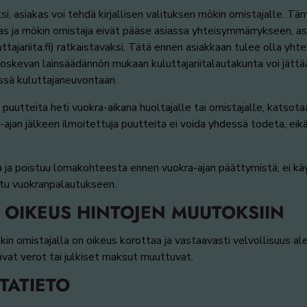
uksi, asiakas voi tehdä kirjallisen valituksen mökin omistajalle.
s ja mökin omistaja eivät pääse asiassa yhteisymmärrykseen, asi
ttajariita.fi) ratkaistavaksi. Tätä ennen asiakkaan tulee olla y
oskevan lainsäädännön mukaan kuluttajariitalautakunta voi jättä
essä kuluttajaneuvontaan.
n puutteita heti vuokra-aikana huoltajalle tai omistajalle, kat
jan jälkeen ilmoitettuja puutteita ei voida yhdessä todeta, eikä
 ja poistuu lomakohteesta ennen vuokra-ajan päättymistä, ei kä
ttu vuokranpalautukseen.
 OIKEUS HINTOJEN MUUTOKSIIN
 omistajalla on oikeus korottaa ja vastaavasti velvollisuus alen
vat verot tai julkiset maksut muuttuvat.
TATIETO