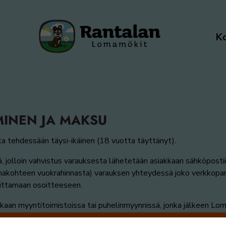
Ko
INEN JA MAKSU
ta tehdessään täysi-ikäinen (18 vuotta täyttänyt).
ä, jolloin vahvistus varauksesta lähetetään asiakkaan sähköposti
akohteen vuokrahinnasta) varauksen yhteydessä joko verkkopan
oittamaan osoitteeseen.
an myyntitoimistoissa tai puhelinmyynnissä, jonka jälkeen Lom