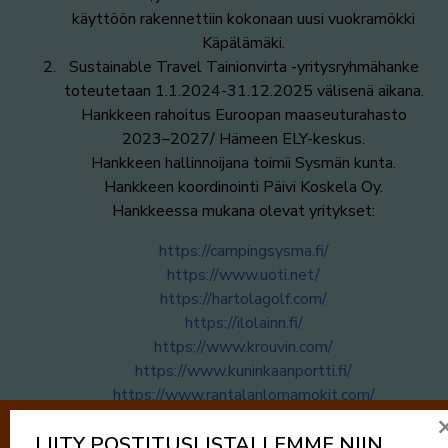
käyttöön rakennettiin kokonaan uusi vuokramökki
Käpälämäki.
Sustainable Travel Tainionvirta -yritysryhmähanke
toteutetaan 1.1.2024-31.12.2025 välisenä aikana.
Hankkeen rahoitus Euroopan maaseuturahasto
2023–2027/ Hämeen ELY-keskus.
Hankkeen hallinnoijana toimii Sysmän kunta.
Hankkeen koordinointi Päivi Koskela Oy.
Hankkeessa mukana olevat yritykset:
https://campingsysma.fi/
https://www.uoti.net/
https://hartolagolf.com/
https://ilolainn.fi/
https://www.krouvin.com/
https://www.kuninkaanportti.
fi/
https://www.rantalanlomamokit.
com/
https://tervalepikontorpat.fi/
LIITY POSTITUSLISTALLEMME NIIN
https://www.virtaankartano.fi/