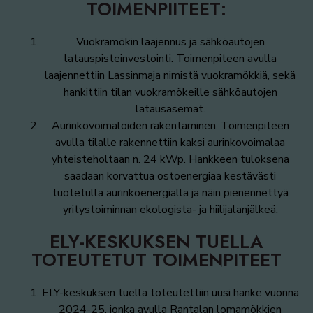
TOIMENPIITEET:
Vuokramökin laajennus ja sähköautojen
latauspisteinvestointi. Toimenpiteen avulla
laajennettiin Lassinmaja nimistä vuokramökkiä, sekä
hankittiin tilan vuokramökeille sähköautojen
latausasemat.
Aurinkovoimaloiden rakentaminen. Toimenpiteen
avulla tilalle rakennettiin kaksi aurinkovoimalaa
yhteisteholtaan n. 24 kWp. Hankkeen tuloksena
saadaan korvattua ostoenergiaa kestävästi
tuotetulla aurinkoenergialla ja näin pienennettyä
yritystoiminnan ekologista- ja hiilijalanjälkeä.
ELY-KESKUKSEN TUELLA
TOTEUTETUT TOIMENPITEET
ELY-keskuksen tuella toteutettiin uusi hanke vuonna
2024-25, jonka avulla Rantalan lomamökkien