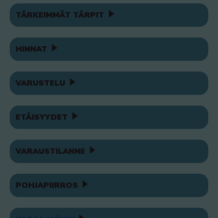
TÄRKEIMMÄT TÄRPIT
HINNAT
VARUSTELU
ETÄISYYDET
VARAUSTILANNE
POHJAPIIRROS