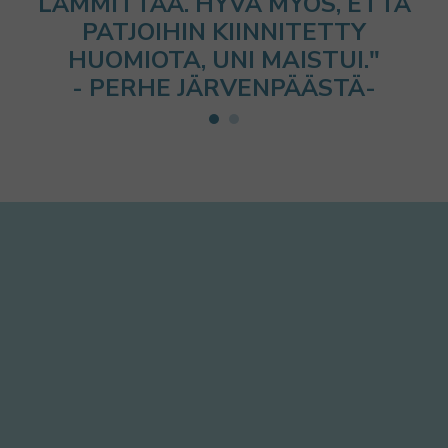
LÄMMITTÄÄ. HYVÄ MYÖS, ETTÄ
PATJOIHIN KIINNITETTY
HUOMIOTA, UNI MAISTUI."
- PERHE JÄRVENPÄÄSTÄ-