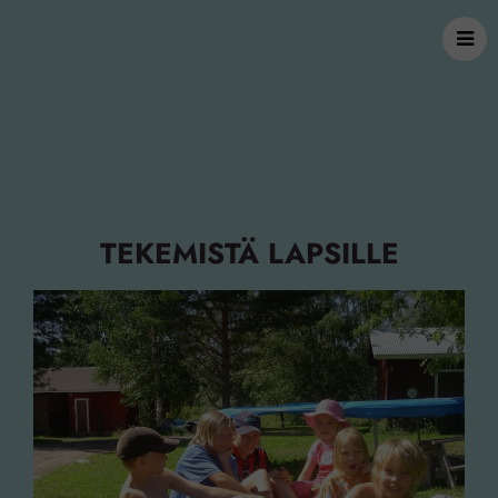
TEKEMISTÄ LAPSILLE