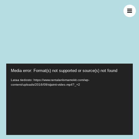
Videotoistin
Media error: Format(s) not supported or source(s) not found
Lataa tiedosto: https://www.rantalanlomamokit.com/wp-
content/uploads/2016/09/sijainti-video.mp4?_=2