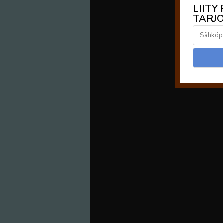
LIITY
TARJO