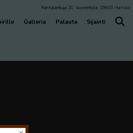
Rantalankuja 20, Vuorenkylä, 19600 Hartola
irille
Galleria
Palaute
Sijainti
Videotoistin
×