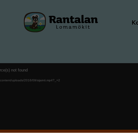
Ko
rce(s) not found
-content/uploads/2016/09/sijainti.mp4?_=2