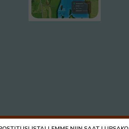
 POSTITUSLISTALLEMME NIIN SAAT LUPSAKO