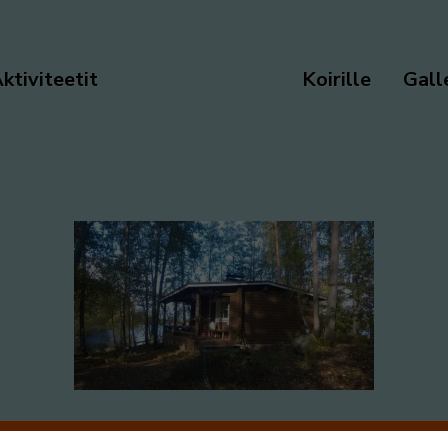
ktiviteetit
Koirille
Gall