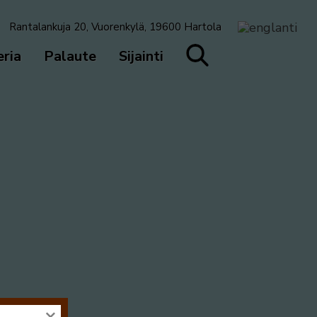
Rantalankuja 20, Vuorenkylä, 19600 Hartola
eria
Palaute
Sijainti
×