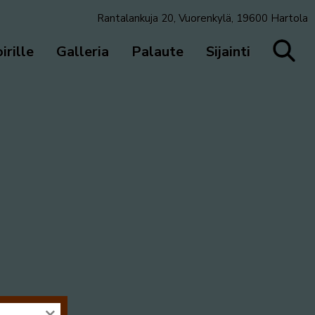
Rantalankuja 20, Vuorenkylä, 19600 Hartola
irille
Galleria
Palaute
Sijainti
×