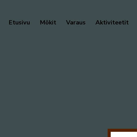
Etusivu
Mökit
Varaus
Aktiviteetit