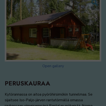
Open gallery
PERUSKAURAA
Kytörannassa on aitoa pyöröhirsimökin tunnelmaa. Se
sijaitsee Iso-Paljo-järven rantatörmällä omassa
rauhassaan viimeisempänä Rantalan mökeistä. Ikioma