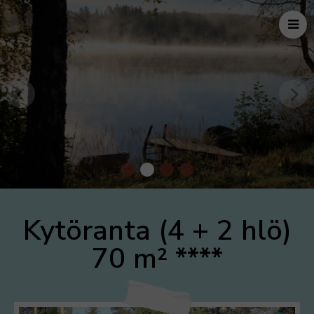
Kytöranta
(4 + 2 hlö)
70 m²
****