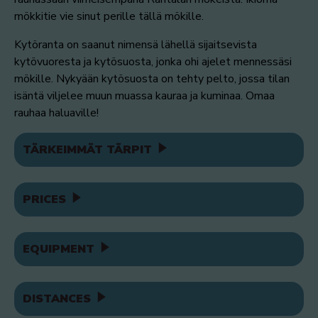
mökkitie vie sinut perille tällä mökille.
Kytöranta on saanut nimensä lähellä sijaitsevista
kytövuoresta ja kytösuosta, jonka ohi ajelet mennessäsi
mökille. Nykyään kytösuosta on tehty pelto, jossa tilan
isäntä viljelee muun muassa kauraa ja kuminaa. Omaa
rauhaa haluaville!
TÄRKEIMMÄT TÄRPIT
PRICES
EQUIPMENT
DISTANCES